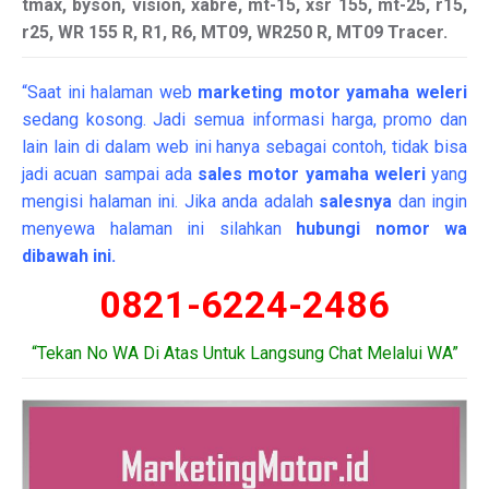
tmax, byson, vision, xabre, mt-15, xsr 155, mt-25, r15,
r25, WR 155 R, R1, R6, MT09, WR250 R, MT09 Tracer.
“Saat ini halaman web
marketing
motor
yamaha weleri
sedang kosong. Jadi semua informasi harga, promo dan
lain lain di dalam web ini hanya sebagai contoh, tidak bisa
jadi acuan sampai ada
sales motor yamaha weleri
yang
mengisi halaman ini. Jika anda adalah
salesnya
dan ingin
menyewa halaman ini silahkan
hubungi nomor wa
dibawah ini.
0821-6224-2486
“Tekan No WA Di Atas Untuk Langsung Chat Melalui WA”