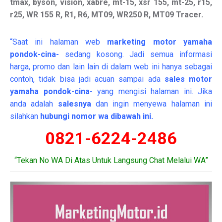
tmax, byson, vision, xabre, mt-15, xsr 155, mt-25, r15,
r25, WR 155 R, R1, R6, MT09, WR250 R, MT09 Tracer.
“Saat ini halaman web
marketing
motor
yamaha
pondok-cina-
sedang kosong. Jadi semua informasi
harga, promo dan lain lain di dalam web ini hanya sebagai
contoh, tidak bisa jadi acuan sampai ada
sales motor
yamaha pondok-cina-
yang mengisi halaman ini. Jika
anda adalah
salesnya
dan ingin menyewa halaman ini
silahkan
hubungi nomor wa dibawah ini.
0821-6224-2486
“Tekan No WA Di Atas Untuk Langsung Chat Melalui WA”