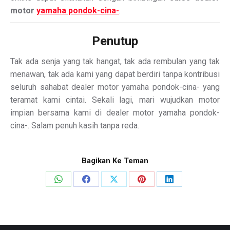
motor
yamaha pondok-cina-
.
Penutup
Tak ada senja yang tak hangat, tak ada rembulan yang tak
menawan, tak ada kami yang dapat berdiri tanpa kontribusi
seluruh sahabat dealer motor yamaha pondok-cina- yang
teramat kami cintai. Sekali lagi, mari wujudkan motor
impian bersama kami di dealer motor yamaha pondok-
cina-. Salam penuh kasih tanpa reda.
Bagikan Ke Teman
Share
Share
Share
Share
Share
on
on
on
on
on
WhatsApp
Facebook
X
Pinterest
LinkedIn