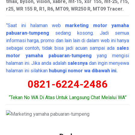
tmax, byson, vision, xabre, mt-15, xsr 155, mt-25, r15,
r25, WR 155 R, R1, R6, MT09, WR250 R, MT09 Tracer.
“Saat ini halaman web
marketing
motor
yamaha
pabuaran-tumpeng
sedang kosong. Jadi semua
informasi harga, promo dan lain lain di dalam web ini hanya
sebagai contoh, tidak bisa jadi acuan sampai ada
sales
motor yamaha pabuaran-tumpeng
yang mengisi
halaman ini. Jika anda adalah
salesnya
dan ingin menyewa
halaman ini silahkan
hubungi nomor wa dibawah ini.
0821-6224-2486
“Tekan No WA Di Atas Untuk Langsung Chat Melalui WA”