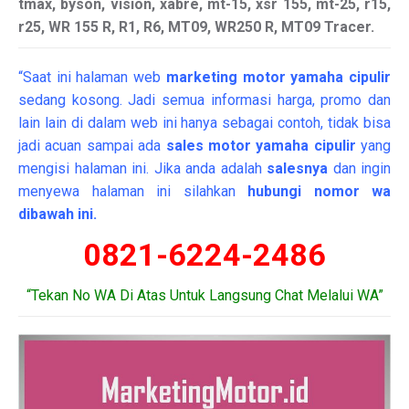
tmax, byson, vision, xabre, mt-15, xsr 155, mt-25, r15,
r25, WR 155 R, R1, R6, MT09, WR250 R, MT09 Tracer.
“Saat ini halaman web
marketing
motor
yamaha cipulir
sedang kosong. Jadi semua informasi harga, promo dan
lain lain di dalam web ini hanya sebagai contoh, tidak bisa
jadi acuan sampai ada
sales motor yamaha cipulir
yang
mengisi halaman ini. Jika anda adalah
salesnya
dan ingin
menyewa halaman ini silahkan
hubungi nomor wa
dibawah ini.
0821-6224-2486
“Tekan No WA Di Atas Untuk Langsung Chat Melalui WA”