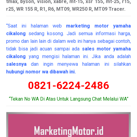
tmax, byson, vision, xabre, mt-15, xsr 155, mt-25, r15,
r25, WR 155 R, R1, R6, MT09, WR250 R, MT09 Tracer.
“Saat ini halaman web
marketing
motor
yamaha
cikalong
sedang kosong. Jadi semua informasi harga,
promo dan lain lain di dalam web ini hanya sebagai contoh,
tidak bisa jadi acuan sampai ada
sales motor yamaha
cikalong
yang mengisi halaman ini. Jika anda adalah
salesnya
dan ingin menyewa halaman ini silahkan
hubungi nomor wa dibawah ini.
0821-6224-2486
“Tekan No WA Di Atas Untuk Langsung Chat Melalui WA”