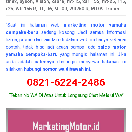
tmax, byson, vision, xabre, mt-15, xsr 155, mt-25, r15,
r25, WR 155 R, R1, R6, MT09, WR250 R, MT09 Tracer.
“Saat ini halaman web
marketing
motor
yamaha
cempaka-baru
sedang kosong. Jadi semua informasi
harga, promo dan lain lain di dalam web ini hanya sebagai
contoh, tidak bisa jadi acuan sampai ada
sales motor
yamaha cempaka-baru
yang mengisi halaman ini. Jika
anda adalah
salesnya
dan ingin menyewa halaman ini
silahkan
hubungi nomor wa dibawah ini.
0821-6224-2486
“Tekan No WA Di Atas Untuk Langsung Chat Melalui WA”