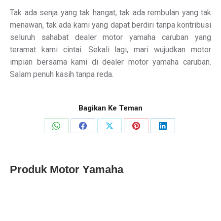
Tak ada senja yang tak hangat, tak ada rembulan yang tak
menawan, tak ada kami yang dapat berdiri tanpa kontribusi
seluruh sahabat dealer motor yamaha caruban yang
teramat kami cintai. Sekali lagi, mari wujudkan motor
impian bersama kami di dealer motor yamaha caruban.
Salam penuh kasih tanpa reda.
Bagikan Ke Teman
Share
Share
Share
Share
Share
on
on
on
on
on
WhatsApp
Facebook
X
Pinterest
LinkedIn
Produk Motor Yamaha