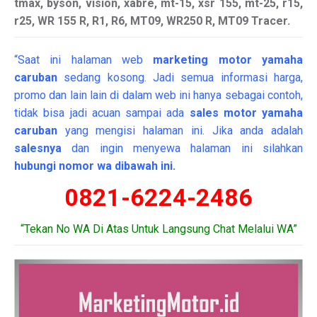
tmax, byson, vision, xabre, mt-15, xsr 155, mt-25, r15,
r25, WR 155 R, R1, R6, MT09, WR250 R, MT09 Tracer.
“Saat ini halaman web
marketing
motor
yamaha
caruban
sedang kosong. Jadi semua informasi harga,
promo dan lain lain di dalam web ini hanya sebagai contoh,
tidak bisa jadi acuan sampai ada
sales motor yamaha
caruban
yang mengisi halaman ini. Jika anda adalah
salesnya
dan ingin menyewa halaman ini silahkan
hubungi nomor wa dibawah ini.
0821-6224-2486
“Tekan No WA Di Atas Untuk Langsung Chat Melalui WA”