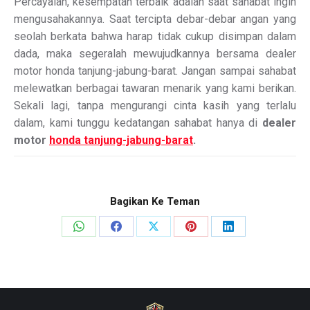
Percayalah, kesempatan terbaik adalah saat sahabat ingin
mengusahakannya. Saat tercipta debar-debar angan yang
seolah berkata bahwa harap tidak cukup disimpan dalam
dada, maka segeralah mewujudkannya bersama dealer
motor honda tanjung-jabung-barat. Jangan sampai sahabat
melewatkan berbagai tawaran menarik yang kami berikan.
Sekali lagi, tanpa mengurangi cinta kasih yang terlalu
dalam, kami tunggu kedatangan sahabat hanya di
dealer
motor
honda tanjung-jabung-barat
.
Bagikan Ke Teman
Share
Share
Share
Share
Share
on
on
on
on
on
WhatsApp
Facebook
X
Pinterest
LinkedIn