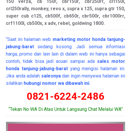
150 verza, cb 150r, cbr150r, cbr250rr, crl150l,
crl250rally, monkey, revo x, supra x 125, supra gtr 150,
super cub c125, cb500f, cb650r, cbr500r, cbr1000rr,
crf1100l, cb500x, x adv, rebel, goldwing 1800.
“Saat ini halaman web
marketing
motor
honda tanjung-
jabung-barat
sedang kosong. Jadi semua informasi
harga, promo dan lain lain di dalam web ini hanya sebagai
contoh, tidak bisa jadi acuan sampai ada
sales motor
honda tanjung-jabung-barat
yang mengisi halaman ini.
Jika anda adalah
salesnya
dan ingin menyewa halaman ini
silahkan
hubungi nomor wa dibawah ini.
0821-6224-2486
“Tekan No WA Di Atas Untuk Langsung Chat Melalui WA”