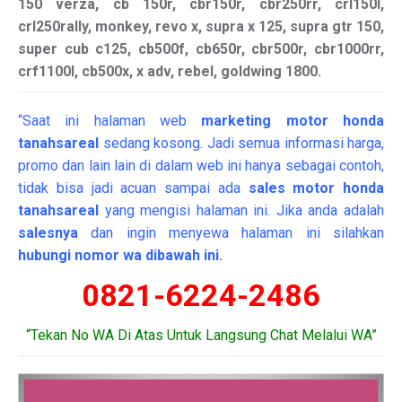
150 verza, cb 150r, cbr150r, cbr250rr, crl150l,
crl250rally, monkey, revo x, supra x 125, supra gtr 150,
super cub c125, cb500f, cb650r, cbr500r, cbr1000rr,
crf1100l, cb500x, x adv, rebel, goldwing 1800.
“Saat ini halaman web
marketing
motor
honda
tanahsareal
sedang kosong. Jadi semua informasi harga,
promo dan lain lain di dalam web ini hanya sebagai contoh,
tidak bisa jadi acuan sampai ada
sales motor honda
tanahsareal
yang mengisi halaman ini. Jika anda adalah
salesnya
dan ingin menyewa halaman ini silahkan
hubungi nomor wa dibawah ini.
0821-6224-2486
“Tekan No WA Di Atas Untuk Langsung Chat Melalui WA”