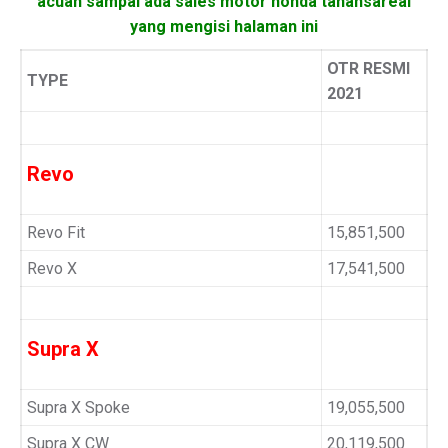
acuan sampai ada sales motor honda tanahsareal
yang mengisi halaman ini
OTR RESMI
TYPE
2021
Revo
Revo Fit
15,851,500
Revo X
17,541,500
Supra X
Supra X Spoke
19,055,500
Supra X CW
20,119,500