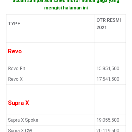
acuan sampai ada sales motor honda gaga yang
mengisi halaman ini
OTR RESMI
TYPE
2021
Revo
Revo Fit
15,851,500
Revo X
17,541,500
Supra X
Supra X Spoke
19,055,500
Supra X CW
20,119,500