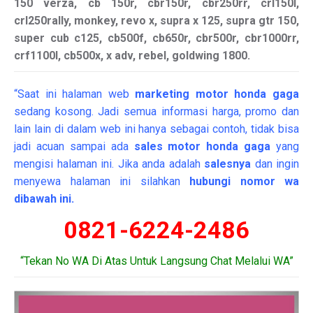
150 verza, cb 150r, cbr150r, cbr250rr, crl150l,
crl250rally, monkey, revo x, supra x 125, supra gtr 150,
super cub c125, cb500f, cb650r, cbr500r, cbr1000rr,
crf1100l, cb500x, x adv, rebel, goldwing 1800.
“Saat ini halaman web
marketing
motor
honda gaga
sedang kosong. Jadi semua informasi harga, promo dan
lain lain di dalam web ini hanya sebagai contoh, tidak bisa
jadi acuan sampai ada
sales motor honda gaga
yang
mengisi halaman ini. Jika anda adalah
salesnya
dan ingin
menyewa halaman ini silahkan
hubungi nomor wa
dibawah ini.
0821-6224-2486
“Tekan No WA Di Atas Untuk Langsung Chat Melalui WA”